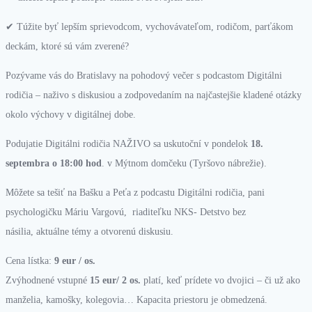
✔︎
Túžite byť lepším sprievodcom, vychovávateľom, rodičom, parťákom
deckám, ktoré sú vám zverené?
Pozývame vás
do Bratislavy
na pohodový večer s podcastom
Digitálni
rodičia
–
naživo s diskusiou a zodpovedaním na najčastejšie kladené otázky
okolo výchovy v digitálnej dobe.
Podujatie
Digitálni rodičia NAŽIVO
sa uskutoční v pondelok
18.
septembra o 18:00 hod
. v Mýtnom domčeku
(Tyršovo nábrežie).
Môžete sa tešiť na Bašku a Peťa
z podcastu Digitálni rodičia
,
pani
psychologičku
Máriu
Vargov
ú,
riaditeľku NKS- Detstvo bez
násilia,
aktuálne
témy a otvorenú diskusiu.
Cena lístka:
9 eur / os.
Zvýhodnené vstupné
15 eur/ 2 os.
platí, keď prídete vo dvojici – či už ako
manželia, kamošky, kolegovia…
Kapacita priestoru je obmedzená.