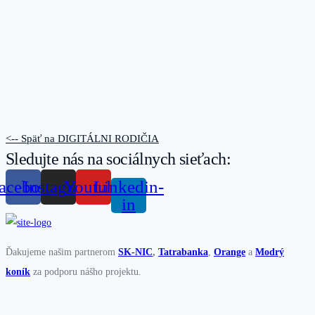
<-- Späť na DIGITÁLNI RODIČIA
Sledujte nás na sociálnych sieťach:
acebook
Instagram
Youtube
Linkedin-
in
Ďakujeme našim partnerom
SK-NIC
,
Tatrabanka
,
Orange
a
Modrý
koník
za podporu nášho projektu.