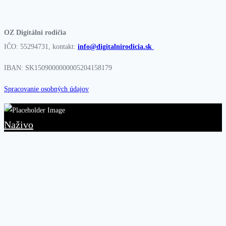
OZ Digitálni rodičia
IČO: 55294731, kontakt:
info@digitalnirodicia.sk
IBAN: SK1509000000005204158179
Spracovanie osobných údajov
Naživo