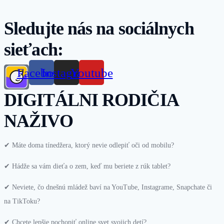
Sledujte nás na sociálnych
sieťach:
Facebook
Instagram
Youtube
DIGITÁLNI RODIČIA
NAŽIVO
✔︎
Máte doma tínedžera, ktorý nevie odlepiť oči od mobilu?
✔︎
Hádže sa v
ám
dieťa o zem, keď mu beriete z rúk tablet?
✔︎
Neviete, čo
dnešnú mládež
baví na YouTube, Instagrame,
Snapchate či
na TikToku?
✔︎
Chcete lepšie pochopiť online svet svojich detí?