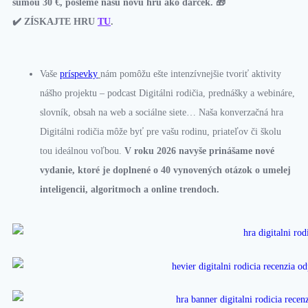
sumou 30 €, pošleme našu novú hru ako darček. 🎁
✔️ ZÍSKAJTE HRU
TU
.
Vaše
príspevky
nám pomôžu ešte intenzívnejšie tvoriť aktivity
nášho projektu – podcast Digitálni rodičia, prednášky a webináre,
slovník, obsah na web a sociálne siete… Naša konverzačná hra
Digitálni rodičia môže byť pre vašu rodinu, priateľov či školu
tou ideálnou voľbou.
V roku 2026 navyše prinášame nové
vydanie, ktoré je doplnené o 40 vynovených otázok o umelej
inteligencii, algoritmoch a online trendoch.