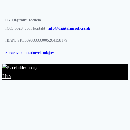
OZ Digitálni rodičia
IČO: 55294731, kontakt:
info@digitalnirodicia.sk
IBAN: SK1509000000005204158179
Spracovanie osobných údajov
Hra