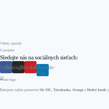
Všetky epizódy
O projekte
Sledujte nás na sociálnych sieťach:
acebook
Instagram
Youtube
Linkedin-
in
Ďakujeme našim partnerom
SK-NIC
,
Tatrabanka
,
Orange
a
Modrý koník
z