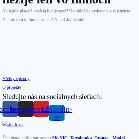
Najlepšie platená pozícia budúcnosti? Kombinácia vydesenia a fascinácie.
Nahráš celú knihu a dostaneš čitateľský denník.
Všetky epizódy
O projekte
Sledujte nás na sociálnych sieťach:
acebook
Instagram
Youtube
Linkedin-
in
Ďakujeme našim partnerom
SK-NIC
,
Tatrabanka
,
Orange
a
Modrý