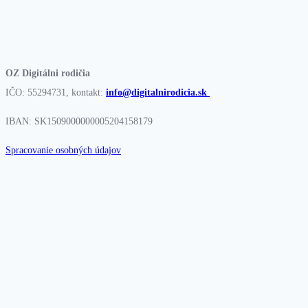
OZ Digitálni rodičia
IČO: 55294731, kontakt:
info@digitalnirodicia.sk
IBAN: SK1509000000005204158179
Spracovanie osobných údajov