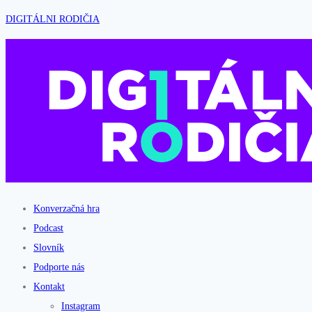
DIGITÁLNI RODIČIA
Konverzačná hra
Podcast
Slovník
Podporte nás
Kontakt
Instagram