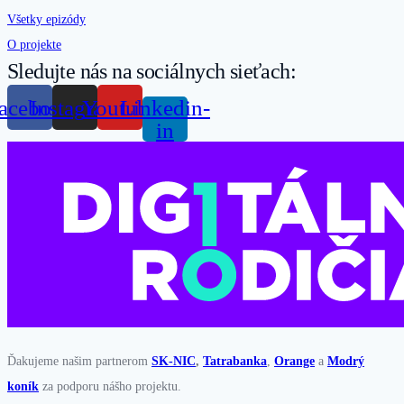
Všetky epizódy
O projekte
Sledujte nás na sociálnych sieťach:
acebook
Instagram
Youtube
Linkedin-
in
Ďakujeme našim partnerom
SK-NIC
,
Tatrabanka
,
Orange
a
Modrý
koník
za podporu nášho projektu.