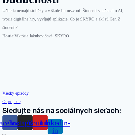
Učitelia nemajú stoličky a v škole im nezvoní. Študenti sa učia aj o AI,
tvoria digitálne hry, vyvíjajú aplikácie. Čo je SKYRO a akí sú Gen Z
študenti?
Hostia:Viktória Jakubovičová, SKYRO
Všetky epizódy
O projekte
Sledujte nás na sociálnych sieťach:
acebook
Instagram
Youtube
Linkedin-
in