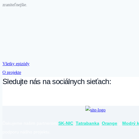
zraniteľnejšie.
Všetky epizódy
O projekte
Sledujte nás na sociálnych sieťach:
Ďakujeme našim partnerom
SK-NIC
,
Tatrabanka
,
Orange
a
Modrý 
podporu nášho projektu.