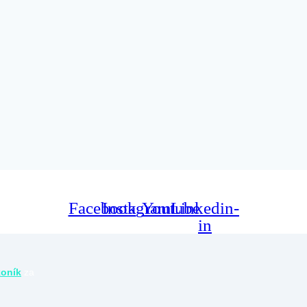
Facebook
Instagram
Youtube
Linkedin-
in
koník
za