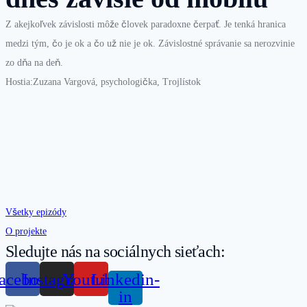
Z akejkoľvek závislosti môže človek paradoxne čerpať. Je tenká hranica
medzi tým, čo je ok a čo už nie je ok. Závislostné správanie sa nerozvinie
zo dňa na deň.
Hostia:Zuzana Vargová, psychologička, Trojlístok
Všetky epizódy
O projekte
Sledujte nás na sociálnych sieťach:
acebook
Instagram
Youtube
Linkedin-
in