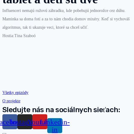
Influenceri nemajú ružovú záhradku, kde pobehujú jednorožce cez dúhu.
Maminka sa doma fotí a za to nám chodia domov mixéry. Keď si vychováš
algoritmus, tak ti ukazuje veci, ktoré sa chceš učiť.
Hostia:Tina Szaboó
Všetky epizódy
O projekte
Sledujte nás na sociálnych sieťach:
acebook
Instagram
Youtube
Linkedin-
in