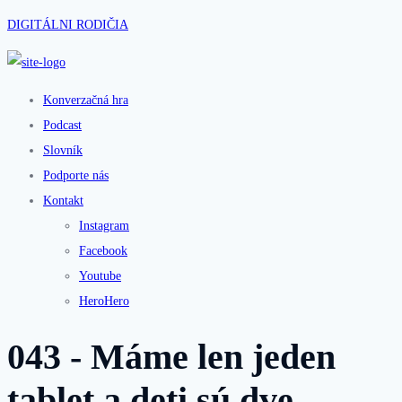
DIGITÁLNI RODIČIA
Konverzačná hra
Podcast
Slovník
Podporte nás
Kontakt
Instagram
Facebook
Youtube
HeroHero
043 - Máme len jeden
tablet a deti sú dve