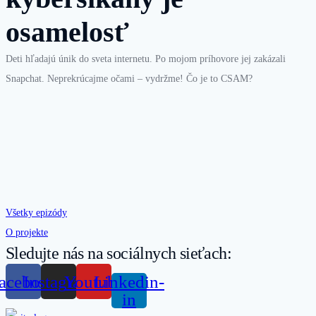
osamelosť
Deti hľadajú únik do sveta internetu. Po mojom príhovore jej zakázali
Snapchat. Neprekrúcajme očami – vydržme! Čo je to CSAM?
Všetky epizódy
O projekte
Sledujte nás na sociálnych sieťach:
acebook
Instagram
Youtube
Linkedin-
in