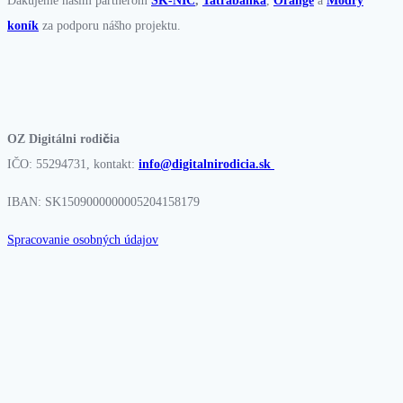
Ďakujeme našim partnerom
SK-NIC
,
Tatrabanka
,
Orange
a
Modrý
koník
za podporu nášho projektu.
OZ Digitálni rodičia
IČO: 55294731, kontakt:
info@digitalnirodicia.sk
IBAN: SK1509000000005204158179
Spracovanie osobných údajov