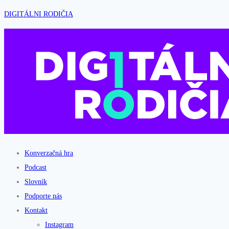
DIGITÁLNI RODIČIA
Konverzačná hra
Podcast
Slovník
Podporte nás
Kontakt
Instagram