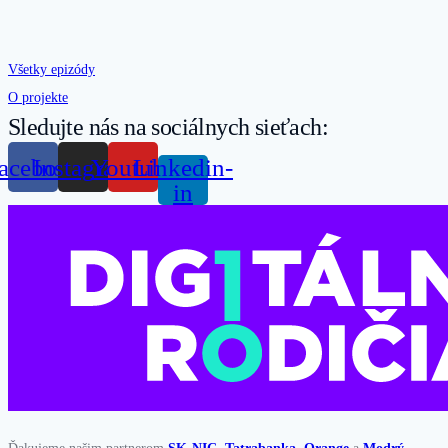
Všetky epizódy
O projekte
Sledujte nás na sociálnych sieťach:
acebook
Instagram
Youtube
Linkedin-
in