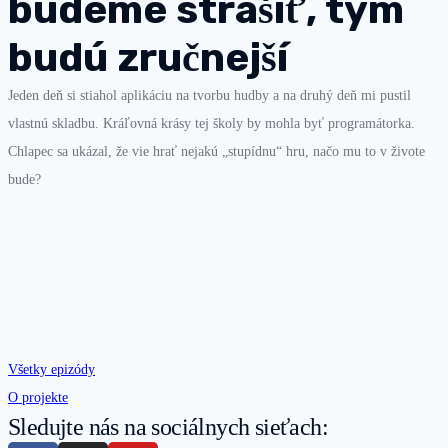
budeme strašiť, tým
budú zručnejší
Jeden deň si stiahol aplikáciu na tvorbu hudby a na druhý deň mi pustil
vlastnú skladbu. Kráľovná krásy tej školy by mohla byť programátorka.
Chlapec sa ukázal, že vie hrať nejakú „stupídnu“ hru, načo mu to v živote
bude?
Všetky epizódy
O projekte
Sledujte nás na sociálnych sieťach: