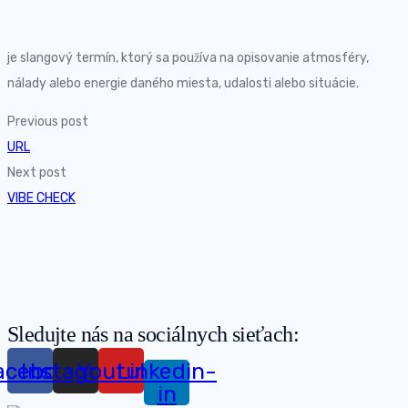
je slangový termín, ktorý sa používa na opisovanie atmosféry,
nálady alebo energie daného miesta, udalosti alebo situácie.
Previous post
URL
Next post
VIBE CHECK
Sledujte nás na sociálnych sieťach:
acebook
Instagram
Youtube
Linkedin-
in