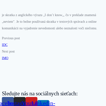
je skratka z anglického výrazu „I
don’t
know
„, čo v preklade znamená
„neviem“. Je to bežne používaná skratka v textových správach a online
komunikácii na vyjadrenie nevedomosti alebo neznalosti voči niečomu.
Previous post
IDC
Next post
IMO
Sledujte nás na sociálnych sieťach:
acebook
Instagram
Youtube
Linkedin-