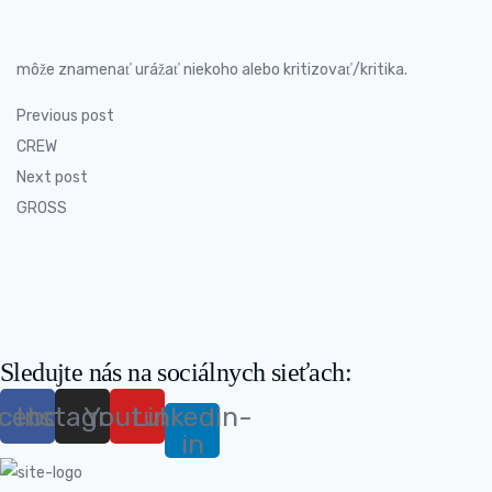
môže znamenať urážať niekoho alebo kritizovať/kritika.
Previous post
CREW
Next post
GROSS
Sledujte nás na sociálnych sieťach:
cebook
Instagram
Youtube
Linkedin-
in