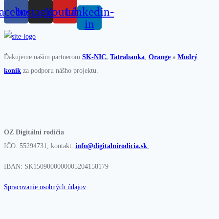
acebook
Instagram
Youtube
Linkedin-
in
Ďakujeme našim partnerom
SK-NIC
,
Tatrabanka
,
Orange
a
Modrý
koník
za podporu nášho projektu.
OZ Digitálni rodičia
IČO: 55294731, kontakt:
info@digitalnirodicia.sk
IBAN: SK1509000000005204158179
Spracovanie osobných údajov