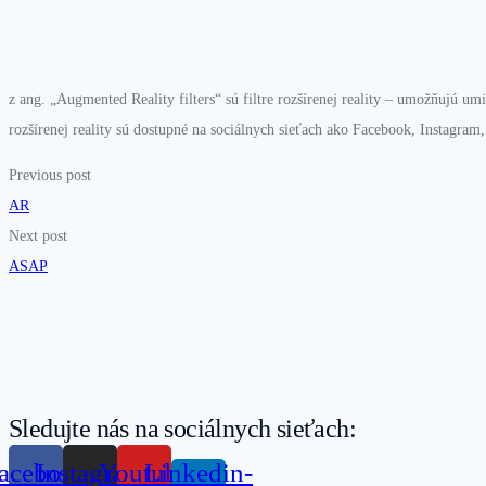
z
ang
. „
Augmented
Reality
filters
“ sú filtre rozšírenej reality – umožňujú um
rozšírenej reality sú dostupné na sociálnych sieťach ako Facebook, Instagram
Previous post
AR
Next post
ASAP
Sledujte nás na sociálnych sieťach:
acebook
Instagram
Youtube
Linkedin-