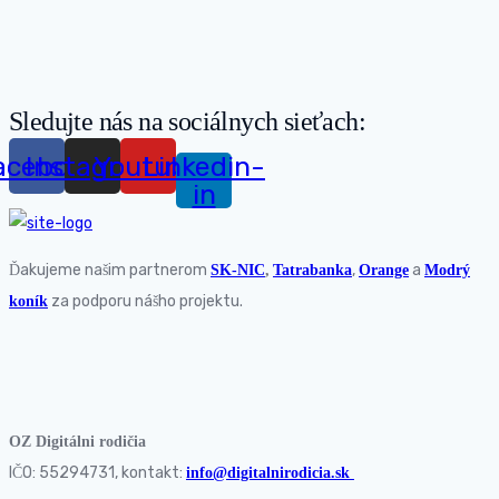
Sledujte nás na sociálnych sieťach:
acebook
Instagram
Youtube
Linkedin-
in
Ďakujeme našim partnerom
,
a
SK-NIC
,
Tatrabanka
Orange
Modrý
za podporu nášho projektu.
koník
OZ Digitálni rodičia
IČO: 55294731, kontakt:
info@digitalnirodicia.sk