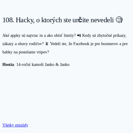
108. Hacky, o ktorých ste určite nevedeli 🧐
Aké appky sú najviac in a ako obísť limity? 📲 Kedy sú zbytočné príkazy,
zákazy a obavy rodičov? 📵 Vedeli ste, že Facebook je pre boomerov a pre
babky na posielanie vtipov?
Hostia
: 14-roční kamoši Janko & Janko
Všetky epizódy