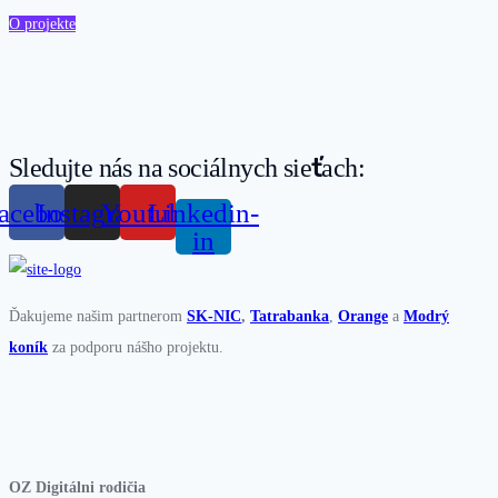
O projekte
Sledujte nás na sociálnych sieťach:
acebook
Instagram
Youtube
Linkedin-
in
Ďakujeme našim partnerom
SK-NIC
,
Tatrabanka
,
Orange
a
Modrý
koník
za podporu nášho projektu.
OZ Digitálni rodičia