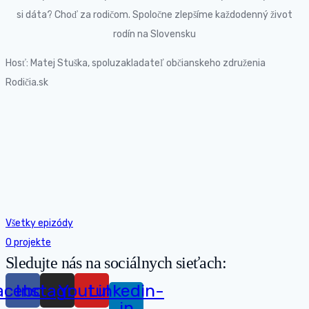
si dáta? Choď za rodičom. Spoločne zlepšíme každodenný život
rodín na Slovensku
Hosť: Matej Stuška, spoluzakladateľ občianskeho združenia
Rodičia.sk
Všetky epizódy
O projekte
Sledujte nás na sociálnych sieťach:
acebook
Instagram
Youtube
Linkedin-
in