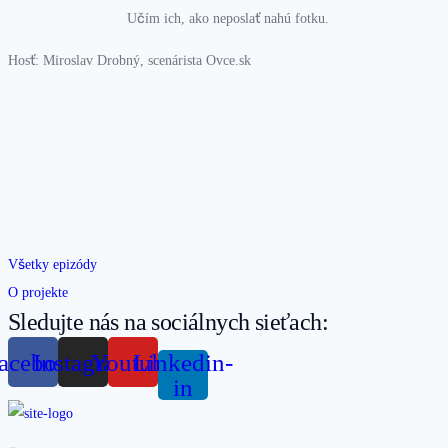
Učím ich, ako neposlať nahú fotku.
Hosť: Miroslav Drobný, scenárista Ovce.sk
Všetky epizódy
O projekte
Sledujte nás na sociálnych sieťach:
acebook
Instagram
Youtube
Linkedin-
in