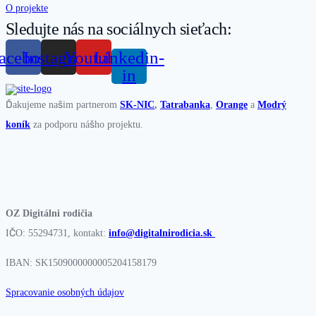
O projekte
Sledujte nás na sociálnych sieťach:
acebook
Instagram
Youtube
Linkedin-
in
Ďakujeme našim partnerom
SK-NIC
,
Tatrabanka
,
Orange
a
Modrý
koník
za podporu nášho projektu.
OZ Digitálni rodičia
IČO: 55294731, kontakt:
info@digitalnirodicia.sk
IBAN: SK1509000000005204158179
Spracovanie osobných údajov