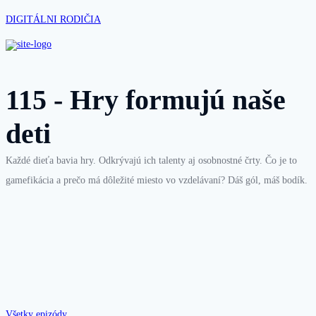
DIGITÁLNI RODIČIA
115 - Hry formujú naše
deti
Každé dieťa bavia hry. Odkrývajú ich talenty aj osobnostné črty. Čo je to
gamefikácia a prečo má dôležité miesto vo vzdelávaní? Dáš gól, máš bodík.
Všetky epizódy