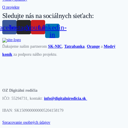
O projekte
Sledujte nás na sociálnych sieťach:
acebook
Instagram
Youtube
Linkedin-
in
Ďakujeme našim partnerom
SK-NIC
,
Tatrabanka
,
Orange
a
Modrý
koník
za podporu nášho projektu.
OZ Digitálni rodičia
IČO: 55294731, kontakt:
info@digitalnirodicia.sk
IBAN: SK1509000000005204158179
Spracovanie osobných údajov