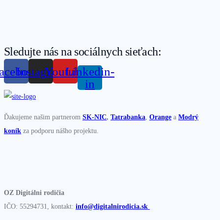
Sledujte nás na sociálnych sieťach:
acebook
Instagram
Youtube
Linkedin-
in
Ďakujeme našim partnerom
SK-NIC
,
Tatrabanka
,
Orange
a
Modrý
koník
za podporu nášho projektu.
OZ Digitálni rodičia
IČO: 55294731, kontakt:
info@digitalnirodicia.sk