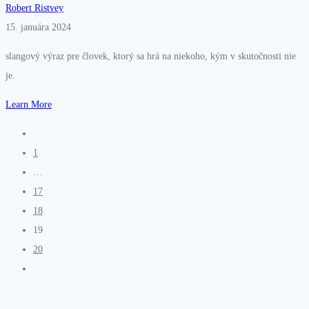
Robert Ristvey
15. januára 2024
slangový výraz pre človek, ktorý sa hrá na niekoho, kým v skutočnosti nie
je.
Learn More
1
…
17
18
19
20