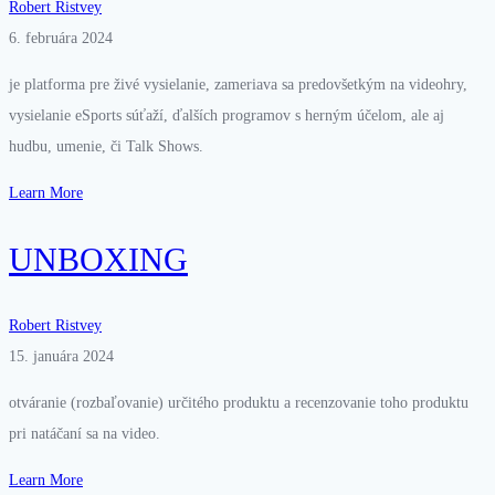
Robert Ristvey
6. februára 2024
je platforma pre živé vysielanie, zameriava sa predovšetkým na videohry,
vysielanie eSports súťaží, ďalších programov s herným účelom, ale aj
hudbu, umenie, či Talk Shows.
Learn More
UNBOXING
Robert Ristvey
15. januára 2024
otváranie (rozbaľovanie) určitého produktu a recenzovanie toho produktu
pri natáčaní sa na video.
Learn More